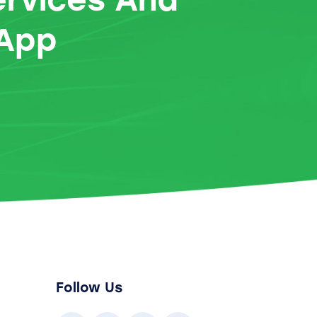
 App
Follow Us